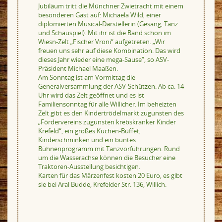
Jubiläum tritt die Münchner Zwietracht mit einem
besonderen Gast auf: Michaela Wild, einer
diplomierten Musical-Darstellerin (Gesang, Tanz
und Schauspiel). Mit ihr ist die Band schon im
Wiesn-Zelt „Fischer Vroni“ aufgetreten. „Wir
freuen uns sehr auf diese Kombination. Das wird
dieses Jahr wieder eine mega-Sause“, so ASV-
Präsident Michael Maaßen.
Am Sonntag ist am Vormittag die
Generalversammlung der ASV-Schützen. Ab ca. 14
Uhr wird das Zelt geöffnet und es ist
Familiensonntag für alle Willicher. Im beheizten
Zelt gibt es den Kindertrödelmarkt zugunsten des
„Fördervereins zugunsten krebskranker Kinder
Krefeld“, ein großes Kuchen-Büffet,
Kinderschminken und ein buntes
Bühnenprogramm mit Tanzvorführungen. Rund
um die Wasserachse können die Besucher eine
Traktoren-Ausstellung besichtigen.
Karten für das Märzenfest kosten 20 Euro, es gibt
sie bei Aral Budde, Krefelder Str. 136, Willich.