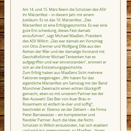
Am 14. und 15. März feiern die Schützen des ASV
ihr Märzenfest – in diesem Jahr mit einem
Jubiläum: Es ist das 10. Märzenfest. „Das
Märzenfest ist eine Erfolgsgeschichte. Es war eine
gute Ent-scheidung, dieses Fest damals
einzuführen“, sagt Michael Maaßen, Präsident
des ASV Willich: „Das war damals ein Vorschlag
von Otto Zrenner und Wolfgang Dille aus den
Reihen der 90er und der damalige Vorstand mit
Geschäftsführer Michael Tenberken hat es
aufgegriffen und war einverstanden“, erinnert er
sich an die Entstehungsgeschichte.
Zum Erfolg haben aus Maaßens Sicht mehrere
Faktoren beigetragen: „Wir haben für das
eigentliche Märzenfest am Samstag mit der Band
Münchner Zwietracht einen echten Glückgriff
gemacht, eben-so mit unserem Partner bei der
Bier-Auswahl: Das Bier von Auer Bräu in
Rosenheim ist einfach le-cker und süffig“,
beschreibt er. Ebenso sei der Zeltwirt – die Firma
Peter Barrawasser – ein kompetenter und
flexibler Partner. Auch die Idee, die Nicht-
Schützen in Willich einzubinden, hat sich etabliert
und wird gut angenommen, so Maaßen: „Ihnen